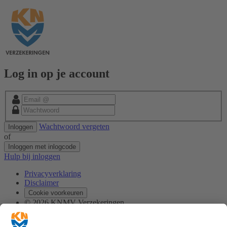
Log in op je account
Wachtwoord vergeten
Inloggen
of
Inloggen met inlogcode
Hulp bij inloggen
Privacyverklaring
Disclaimer
Cookie voorkeuren
© 2026 KNMV Verzekeringen